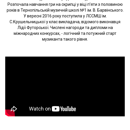
Розпочала навчання гри на скрипці у віці п’яти з половиною
років в Тернопільській музичній школі №1 ім. В. Барвінського.
У вересні 2016 року поступила у ЛССМШ ім.
С.Крушельницької у клас викладача, відомого виконавця
Лідії Футорської. Числені нагороди та дипломи на
міжнародних конкурсах, - логічний та потужний старт
музиканта такого рівня.