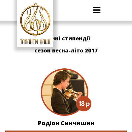
Skip
to
content
Іменні стипендії
сезон весна-літо 2017
Родіон Синчишин