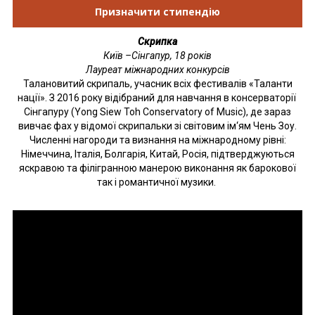
Призначити стипендію
Скрипка
Київ –Сінгапур, 18 років
Лауреат міжнародних конкурсів
Талановитий скрипаль, учасник всіх фестивалів «Таланти
нації». З 2016 року відібраний для навчання в консерваторії
Сінгапуру (Yong Siew Toh Conservatory of Music), де зараз
вивчає фах у відомої скрипальки зі світовим ім‘ям Чень Зоу.
Численні нагороди та визнання на міжнародному рівні:
Німеччина, Італія, Болгарія, Китай, Росія, підтверджуються
яскравою та філігранною манерою виконання як барокової
так і романтичної музики.